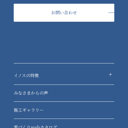
お問い合わせ
イノスの特徴
-デジタルフレーム構法
みなさまからの声
-現場レベルチェック
-定期点検
施工ギャラリー
-資産価値
-各種制度
家づくりwebカタログ