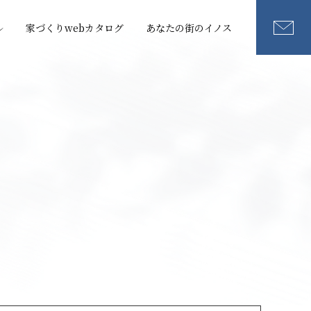
ル
家づくりwebカタログ
あなたの街のイノス
スタイル
住まい
の住まい
向型住宅