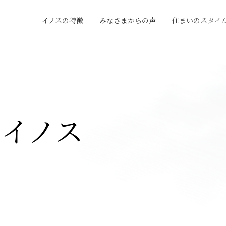
イノスの特徴
みなさまからの声
住まいのスタイ
デジタルフレーム構法
みなさまからの声
住まいの
現場レベルチェック
施工ギャラリー
平屋の
定期点検
女性目線
イノス
資産価値
GX志
各種制度