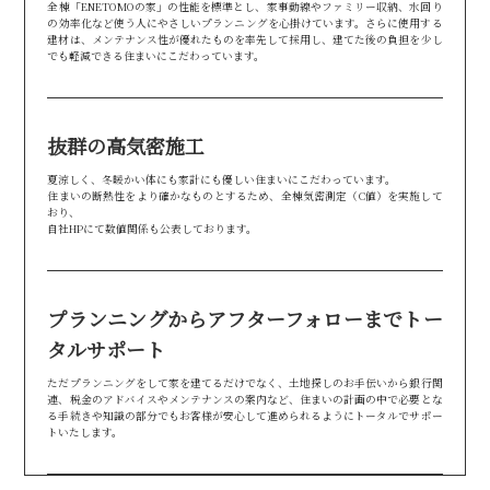
全棟「ENETOMOの家」の性能を標準とし、家事動線やファミリー収納、水回り
の効率化など使う人にやさしいプランニングを心掛けています。さらに使用する
建材は、メンテナンス性が優れたものを率先して採用し、建てた後の負担を少し
でも軽減できる住まいにこだわっています。
抜群の高気密施工
夏涼しく、冬暖かい体にも家計にも優しい住まいにこだわっています。
住まいの断熱性をより確かなものとするため、全棟気密測定（C値）を実施して
おり、
自社HPにて数値関係も公表しております。
プランニングからアフターフォローまでトー
タルサポート
ただプランニングをして家を建てるだけでなく、土地探しのお手伝いから銀行関
連、税金のアドバイスやメンテナンスの案内など、住まいの計画の中で必要とな
る手続きや知識の部分でもお客様が安心して進められるようにトータルでサポー
トいたします。