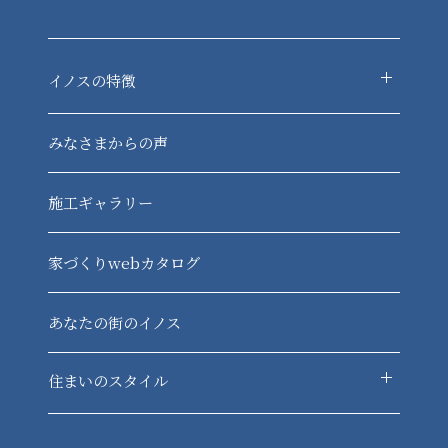
イノスの特徴
-デジタルフレーム構法
みなさまからの声
-現場レベルチェック
-定期点検
施工ギャラリー
-資産価値
-各種制度
家づくりwebカタログ
あなたの街のイノス
住まいのスタイル
-住まいのスタイル TOP