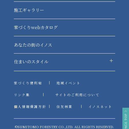
-定期点検
施工ギャラリー
-資産価値
-各種制度
家づくりwebカタログ
あなたの街のイノス
住まいのスタイル
-住まいのスタイル TOP
-平屋の住まい
家づくり便利帖
地域イベント
-女性目線の住まい
リンク集
サイトのご利用について
-GX志向型住宅
個人情報保護方針
住友林業
イノスネット
PAG
E
TOP
©SUMITOMO FORESTRY CO.,LTD. ALL RIGHTS RESERVED.