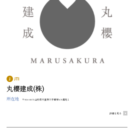
丸櫻建成(株)
所在地
〒994-0075 山形県天童市大字蔵増476番地１
詳細を見る