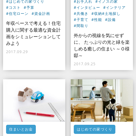
#はじめての家づくり
#お手入れ
#イノスの家
#コスト
#予算
#インタビュー
#インテリア
#住宅ローン
#資金計画
#共働き
#収納
#土地探し
#子育て
#性能
#設備
年収ベースで考える！住宅
#間取り
購入に関する最適な資金計
外からの視線を気にせず
画をシミュレーションして
に、 たっぷりの光と緑を楽
みよう
しめる癒しの住まい ～Ｏ様
2017.09.29
邸～
2017.09.25
住まいとお金
はじめての家づくり