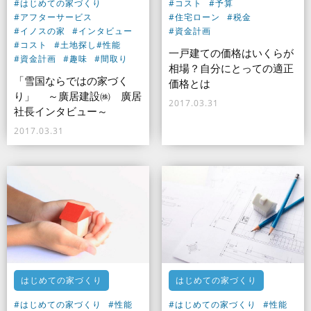
#はじめての家づくり
#コスト
#予算
#アフターサービス
#住宅ローン
#税金
#イノスの家
#インタビュー
#資金計画
#コスト
#土地探し
#性能
一戸建ての価格はいくらが
#資金計画
#趣味
#間取り
相場？自分にとっての適正
「雪国ならではの家づく
価格とは
り」 ～廣居建設㈱ 廣居
2017.03.31
社長インタビュー～
2017.03.31
はじめての家づくり
はじめての家づくり
#はじめての家づくり
#性能
#はじめての家づくり
#性能