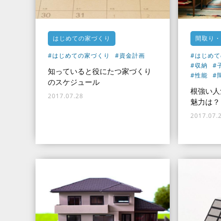
はじめての家づくり
間取り・
#はじめての家づくり
#資金計画
#はじめ
#収納
#
知っていると役にたつ家づくり
#性能
#
のスケジュール
根強い人
2017.07.28
魅力は？
2017.07.