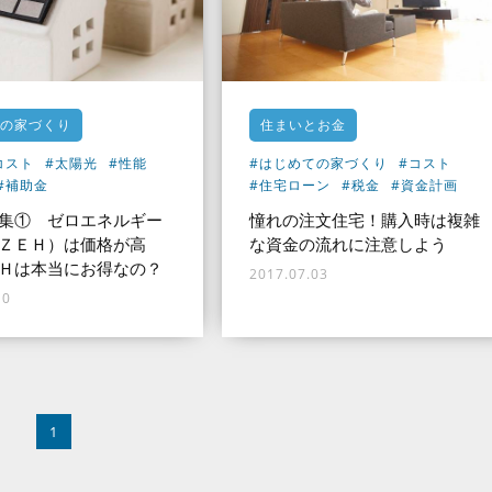
の家づくり
住まいとお金
コスト
#太陽光
#性能
#はじめての家づくり
#コスト
#補助金
#住宅ローン
#税金
#資金計画
集① ゼロエネルギー
憧れの注文住宅！購入時は複雑
ＺＥＨ）は価格が高
な資金の流れに注意しよう
Ｈは本当にお得なの？
2017.07.03
10
1