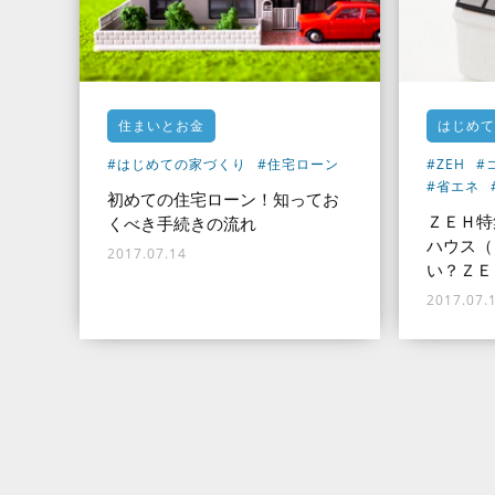
住まいとお金
はじめて
#はじめての家づくり
#住宅ローン
#ZEH
#
#省エネ
初めての住宅ローン！知ってお
ＺＥＨ特
くべき手続きの流れ
ハウス（
2017.07.14
い？ＺＥ
2017.07.