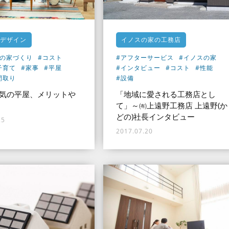
デザイン
イノスの家の工務店
ての家づくり
#コスト
#アフターサービス
#イノスの家
子育て
#家事
#平屋
#インタビュー
#コスト
#性能
間取り
#設備
気の平屋、メリットや
「地域に愛される工務店とし
て」～㈲上遠野工務店 上遠野(か
どの)社長インタビュー
25
2017.07.20