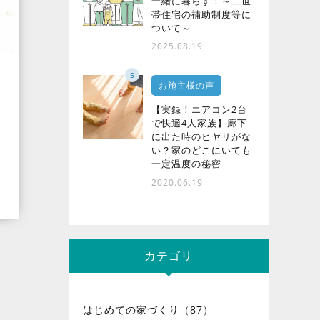
一緒に暮らす！～二世
帯住宅の補助制度等に
ついて～
2025.08.19
5
お施主様の声
【実録！エアコン2台
で快適4人家族】廊下
に出た時のヒヤリがな
い？家のどこにいても
一定温度の秘密
2020.06.19
カテゴリ
はじめての家づくり（87）