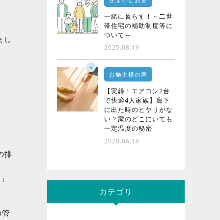
一緒に暮らす！～二世
帯住宅の補助制度等に
ついて～
まし
2025.08.19
5
お施主様の声
【実録！エアコン2台
で快適4人家族】廊下
に出た時のヒヤリがな
い？家のどこにいても
一定温度の秘密
2020.06.19
の排
）」
カテゴリ
の管