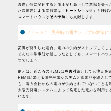
温度が急に変化すると血圧が乱高下して意識を失っ
た温度差による悪影響は「
ヒートショック
」と呼ば
スマートハウスは
その予防
にも貢献します。
メリット4：災害時の電力トラブル対策に
災害が発生した場合、電力の供給がストップしてし
そんな非常事態が起こったとしても、スマートハウ
つでしょう。
例えば、近ごろのHEMSは災害対策としても注目を
HEMSに加え太陽光発電システムと蓄電池を導入し
も、電力会社からの電力が供給されていないことを制
太陽光発電システムによって発電した電力を利用す
います。