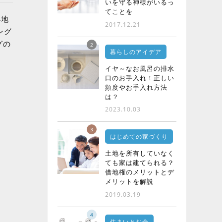
いを守る神様がいるっ
てことを
小地
2017.12.21
ング
グの
2
暮らしのアイデア
イヤ～なお風呂の排水
口のお手入れ！正しい
頻度やお手入れ方法
は？
2023.10.03
3
はじめての家づくり
土地を所有していなく
ても家は建てられる？
借地権のメリットとデ
メリットを解説
2019.03.19
4
住まいとお金