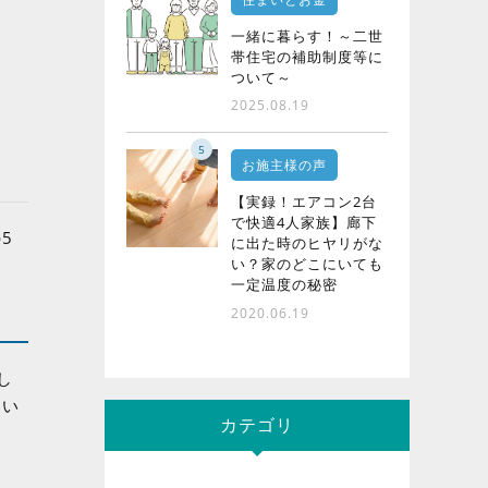
一緒に暮らす！～二世
帯住宅の補助制度等に
ついて～
2025.08.19
5
お施主様の声
【実録！エアコン2台
で快適4人家族】廊下
5
に出た時のヒヤリがな
い？家のどこにいても
一定温度の秘密
2020.06.19
し
るい
カテゴリ