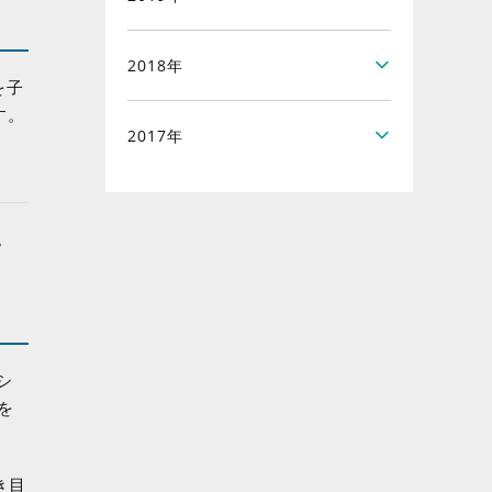
2018年
を子
す。
2017年
。
シ
を
き目