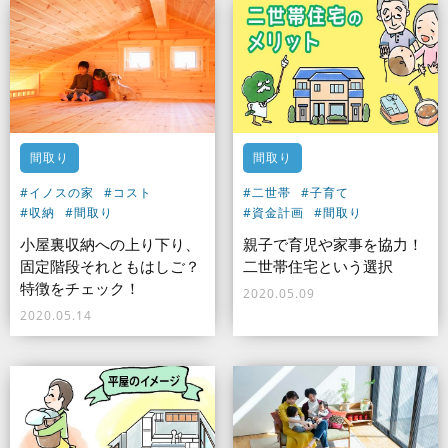
間取り
間取り
#イノスの家
#コスト
#二世帯
#子育て
#収納
#間取り
#資金計画
#間取り
小屋裏収納への上り下り、
親子で育児や家事を協力！
固定階段それともはしご？
二世帯住宅という選択
特徴をチェック！
2020.05.09
2020.05.14