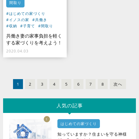
間取り
#はじめての家づくり
#イノスの家
#共働き
#収納
#子育て
#間取り
共働き妻の家事負担を軽く
する家づくりを考えよう！
2020.04.03
1
2
3
4
5
6
7
8
次
へ
人気の記事
1
はじめての家づくり
知っていますか？住まいを守る神様