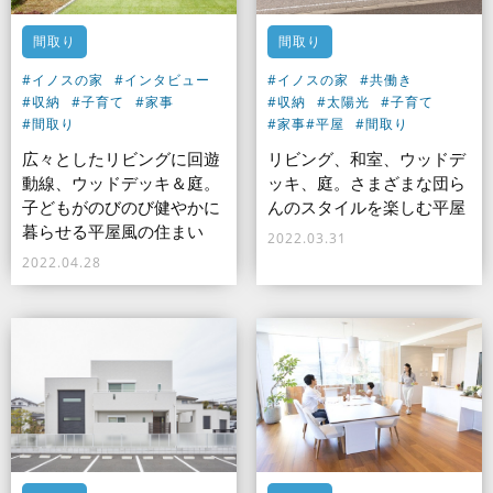
間取り
間取り
#イノスの家
#インタビュー
#イノスの家
#共働き
#収納
#子育て
#家事
#収納
#太陽光
#子育て
#間取り
#家事
#平屋
#間取り
広々としたリビングに回遊
リビング、和室、ウッドデ
動線、ウッドデッキ＆庭。
ッキ、庭。さまざまな団ら
子どもがのびのび健やかに
んのスタイルを楽しむ平屋
暮らせる平屋風の住まい
2022.03.31
2022.04.28