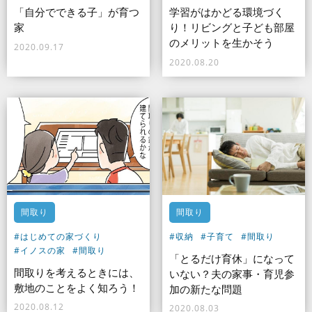
「自分でできる子」が育つ
学習がはかどる環境づく
家
り！リビングと子ども部屋
のメリットを生かそう
2020.09.17
2020.08.20
間取り
間取り
#はじめての家づくり
#収納
#子育て
#間取り
#イノスの家
#間取り
「とるだけ育休」になって
間取りを考えるときには、
いない？夫の家事・育児参
敷地のことをよく知ろう！
加の新たな問題
2020.08.12
2020.08.03