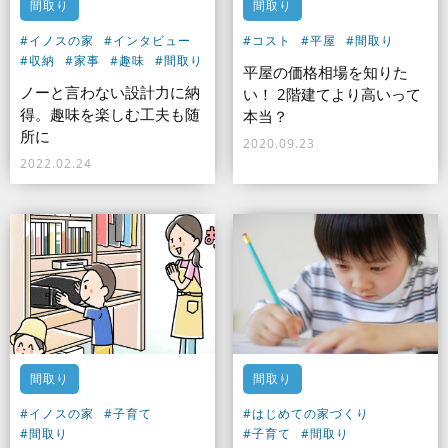
間取り
間取り
#イノスの家
#インタビュー
#コスト
#平屋
#間取り
#収納
#家事
#趣味
#間取り
平屋の価格相場を知りた
ノーと言わない設計力に納
い！ 2階建てより高いって
得。趣味を楽しむ工夫も随
本当？
所に
2020.09.23
2022.02.24
間取り
間取り
#イノスの家
#子育て
#はじめての家づくり
#間取り
#子育て
#間取り