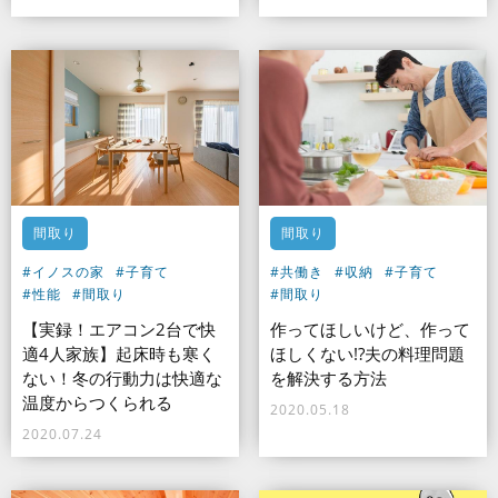
間取り
間取り
#イノスの家
#子育て
#共働き
#収納
#子育て
#性能
#間取り
#間取り
【実録！エアコン2台で快
作ってほしいけど、作って
適4人家族】起床時も寒く
ほしくない!?夫の料理問題
ない！冬の行動力は快適な
を解決する方法
温度からつくられる
2020.05.18
2020.07.24