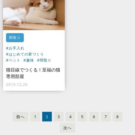
間取り
#お手入れ
#はじめての家づくり
#ペット
#趣味
#間取り
猫目線でつくる！至福の猫
専用部屋
2019.12.26
前
へ
1
2
3
4
5
6
7
8
次
へ