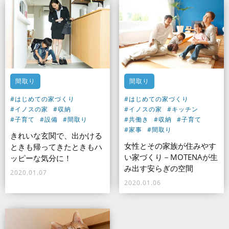
間取り
間取り
#はじめての家づくり
#はじめての家づくり
#イノスの家
#収納
#イノスの家
#キッチン
#子育て
#設備
#間取り
#共働き
#収納
#子育て
#家事
#間取り
きれいな玄関で、出かける
女性とその家族が住みやす
ときも帰ってきたときもハ
い家づくり－MOTENAが生
ッピーな気分に！
み出す安らぎの空間
2020.01.07
2020.01.06