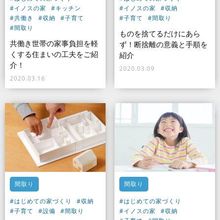
#イノスの家
#キッチン
#イノスの家
#収納
#共働き
#収納
#子育て
#子育て
#間取り
#間取り
ものを捨てるだけにあら
共働き世帯の家事負担を軽
ず！断捨離の意義と手順を
くする住まいの工夫をご紹
紹介
介！
2020.03.09
2020.03.16
間取り
間取り
#はじめての家づくり
#収納
#はじめての家づくり
#子育て
#設備
#間取り
#イノスの家
#収納