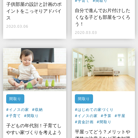
#子育て
#間取り
子供部屋の設計と計画のポ
自分で進んでお片付けした
イントをこっそりアドバイ
くなる子ども部屋をつくろ
ス
う！
2020.03.06
2020.03.03
間取り
間取り
#イノスの家
#収納
#はじめての家づくり
#子育て
#間取り
#イノスの家
#予算
#平屋
#資金計画
#間取り
子どもの年代別！子育てし
平屋ってどう？メリットや
やすい家づくりを考えよう