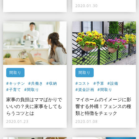
2020.01.30
間取り
間取り
#キッチン
#共働き
#収納
#コスト
#予算
#設備
#子育て
#間取り
#資金計画
#間取り
家事の負担はママばかりで
マイホームのイメージに影
いいの？夫に家事をしても
響する外構！フェンスの種
らうコツとは
類と特徴をチェック
2020.01.23
2020.01.08