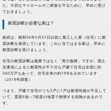
た。大切なマイホームやご家族を守るために、早めに受け
ておきましょう。
耐震診断が必要な家は？
政府は、昭和
56
年
5
月
31
日以前に着工した家（住宅）に耐
震診断を推奨しています。これに当てはまる家は、早めに
耐震診断を受けましょう。
住宅の耐震診断は義務ではなく「努力義務」ですが、国土
交通省によると耐震性が不十分な戸建て住宅は全国に約
560
万戸もあって、住宅全体の約
19%
を占めています
（
2018
年調査）
つまり、戸建て住宅のうち
5
戸に
1
戸は耐震性能が不足して
いて、震度
6
強～
7
程度の地震で倒壊する危険があるので
す。