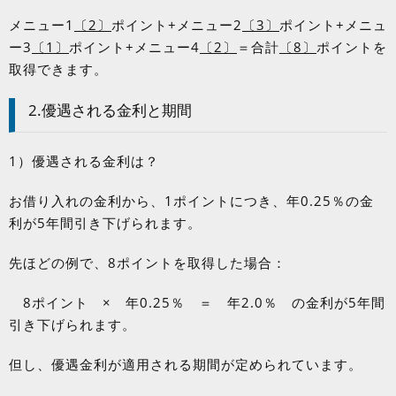
メニュー
1
〔
2
〕
ポイント
+
メニュー
2
〔
3
〕
ポイント
+
メニュ
ー
3
〔
1
〕
ポイント
+
メニュー
4
〔
2
〕
＝合計
〔
8
〕
ポイントを
取得できます。
2.優遇される金利と期間
1）優遇される金利は？
お借り入れの金利から、
1
ポイントにつき、年
0.25
％の金
利が
5
年間引き下げられます。
先ほどの例で、
8
ポイントを取得した場合：
8
ポイント × 年
0.25
％ ＝ 年
2.0
％ の金利が
5
年間
引き下げられます。
但し、優遇金利が適用される期間が定められています。