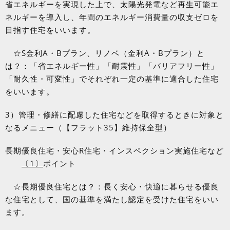
省エネルギーを実現した上で、太陽光発電など再生可能エ
ネルギーを導入し、年間のエネルギー消費量の収支ゼロを
目指す住宅をいいます。
☆
S
金利
A
・
B
プラン、リノベ（金利
A
・
B
プラン）と
は？：「省エネルギー性」「耐震性」「バリアフリー性」
「耐久性・可変性」でそれぞれ一定の基準に適合した住宅
をいいます。
3）管理・修繕に配慮した住宅などを取得するときに対象と
なるメニュー（【フラット
35
】維持保全型）
長期優良住宅・安心
R
住宅・インスペクション実施住宅など
〔
1
〕
ポイント
☆長期優良住宅とは？：長く安心・快適に暮らせる優良
な住宅として、国の基準を満たし認定を受けた住宅をいい
ます。