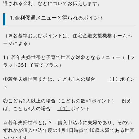
遇される金利、などについてお伝えします。
1.金利優遇メニューと得られるポイント
（※各基準およびポイントは、住宅金融支援機構ホームペ
ージによる）
1）若年夫婦世帯と子育て世帯が対象となるメニュー（【フ
ラット
35
】子育てプラス）
①若年夫婦世帯または、こども
1
人の場合
〔
1
〕
ポイン
ト
②こども
2
人以上の場合（こどもの数×
1
ポイント） 例え
ば、こども
4
人の場合
〔
4
〕
ポイント
☆若年夫婦世帯とは？：借入申込時に夫婦であり、そのい
ずれかが借入申込年度の
4
月
1
日時点で
40
歳未満である世帯
をいいます。