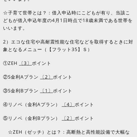
☆子育て世帯とは？：借入申込時にこどもが有り、当該こ
どもが借入申込年度の
4
月
1
日時点で
18
歳未満である世帯を
いいます。
2）エコな住宅や高耐震性能な住宅などを取得するときに対
象となるメニュー（【フラット
35
】Ｓ）
①
ZEH
〔
3
〕
ポイント
②
S
金利
A
プラン
〔
2
〕
ポイント
③
S
金利
B
プラン
〔
1
〕
ポイント
④リノベ（金利
A
プラン）
〔
4
〕
ポイント
⑤リノベ（金利
B
プラン）
〔
2
〕
ポイント
☆
ZEH
（ゼッチ）とは？：高断熱と高性能設備で大幅な