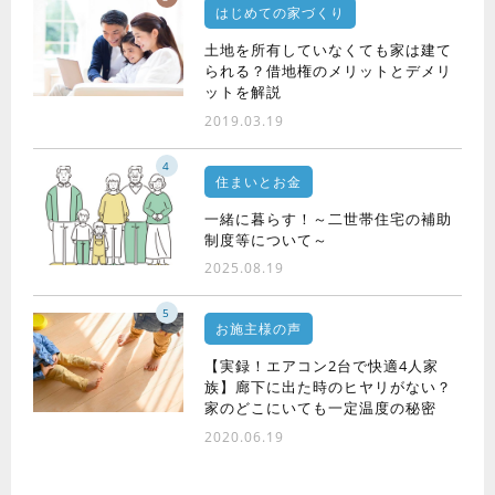
はじめての家づくり
土地を所有していなくても家は建て
られる？借地権のメリットとデメリ
ットを解説
2019.03.19
4
住まいとお金
一緒に暮らす！～二世帯住宅の補助
制度等について～
2025.08.19
5
お施主様の声
【実録！エアコン2台で快適4人家
族】廊下に出た時のヒヤリがない？
家のどこにいても一定温度の秘密
2020.06.19