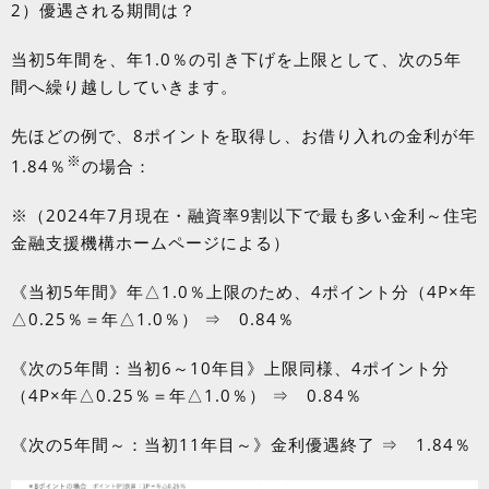
2）優遇される期間は？
当初
5
年間を、年
1.0
％の引き下げを上限として、次の
5
年
間へ繰り越ししていきます。
先ほどの例で、
8
ポイントを取得し、お借り入れの金利が年
※
1.84
％
の場合：
※（2024年
7
月現在・融資率
9
割以下で最も多い金利～住宅
金融支援機構ホームページによる）
《当初
5
年間》年△
1.0
％上限のため、
4
ポイント分（
4P
×年
△
0.25
％＝年△
1.0
％） ⇒
0.84
％
《次の
5
年間：当初
6
～
10
年目》上限同様、
4
ポイント分
（
4P
×年△
0.25
％＝年△
1.0
％） ⇒
0.84
％
《次の
5
年間～：当初
11
年目～》金利優遇終了
⇒
1.84
％