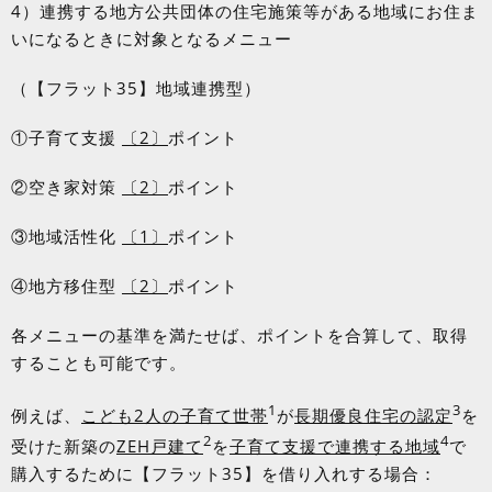
4）連携する地方公共団体の住宅施策等がある地域にお住ま
いになるときに対象となるメニュー
（【フラット
35
】地域連携型）
①子育て支援
〔
2
〕
ポイント
②空き家対策
〔
2
〕
ポイント
③地域活性化
〔
1
〕
ポイント
④地方移住型
〔
2
〕
ポイント
各メニューの基準を満たせば、ポイントを合算して、取得
することも可能です。
1
3
例えば、
こども
2
人の子育て世帯
が
長期優良住宅の認定
を
2
4
受けた新築の
ZEH
戸建て
を
子育て支援で連
携
する地域
で
購入するために【フラット
35
】を借り入れする場合：