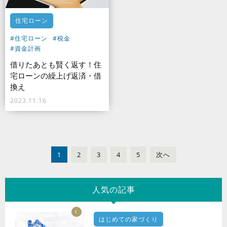
住宅ローン
#住宅ローン
#税金
#資金計画
借りたあとも賢く返す！住
宅ローンの繰上げ返済・借
換え
2023.11.16
1
2
3
4
5
次
へ
人気の記事
1
はじめての家づくり