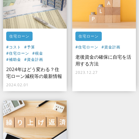
住宅ローン
住宅ローン
#コスト
#予算
#住宅ローン
#資金計画
#住宅ローン
#税金
老後資金の確保に自宅を活
#補助金
#資金計画
用する方法
2024年はどう変わる？住
2023.12.27
宅ローン減税等の最新情報
2024.02.01