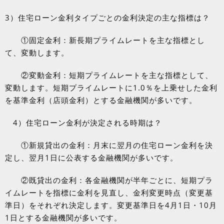
3
）住宅ローン金利タイプごとの金利決定の主な指標は？
①固定金利：新長期プライムレートを主な指標とし
て、変動します。
②変動金利：短期プライムレートを主な指標として、
変動します。短期プライムレートに
1.0
％を上乗せした金利
を基準金利（店頭金利）とする金融機関が多いです。
4
）住宅ローン金利が決定される時期は？
①新規貸出の金利：月末に翌月の住宅ローン金利を決
定し、翌月
1
日に公表する金融機関が多いです。
②既貸出の金利：各金融機関が半年ごとに、短期プラ
イムレートを指標に金利を見直し、金利変更時点（変更基
準日）をそれぞれ決定します。変更基準日を
4
月
1
日・
10
月
1
日とする金融機関が多いです。