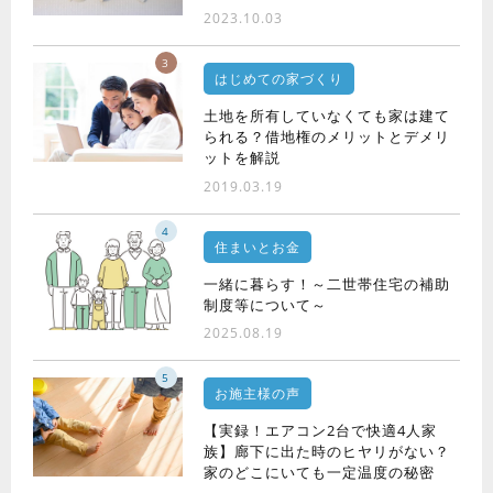
2023.10.03
3
はじめての家づくり
土地を所有していなくても家は建て
られる？借地権のメリットとデメリ
ットを解説
2019.03.19
4
住まいとお金
一緒に暮らす！～二世帯住宅の補助
制度等について～
2025.08.19
5
お施主様の声
【実録！エアコン2台で快適4人家
族】廊下に出た時のヒヤリがない？
家のどこにいても一定温度の秘密