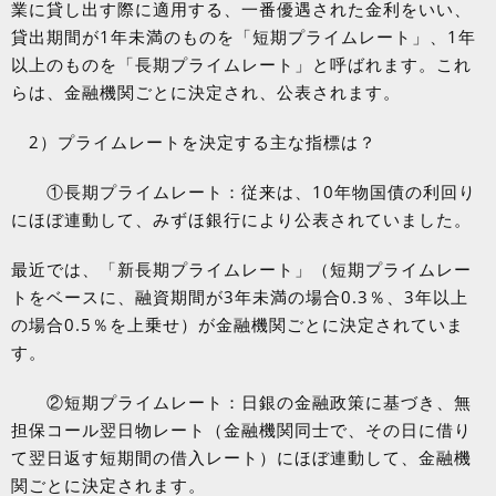
業に貸し出す際に適用する、一番優遇された金利をいい、
貸出期間が
1
年未満のものを「短期プライムレート」、
1
年
以上のものを「長期プライムレート」と呼ばれます。これ
らは、金融機関ごとに決定され、公表されます。
2
）プライムレートを決定する主な指標は？
①長期プライムレート：従来は、
10
年物国債の利回り
にほぼ連動して、みずほ銀行により公表されていました。
最近では、「新長期プライムレート」（短期プライムレー
トをベースに、融資期間が
3
年未満の場合
0.3
％、
3
年以上
の場合
0.5
％を上乗せ）が金融機関ごとに決定されていま
す。
②短期プライムレート：日銀の金融政策に基づき、無
担保コール翌日物レート（金融機関同士で、その日に借り
て翌日返す短期間の借入レート）にほぼ連動して、金融機
関ごとに決定されます。