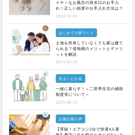
イヤ～なお風呂の排水口のお手入
れ！正しい頻度やお手入れ方法は？
2023.10.03
3
はじめての家づくり
土地を所有していなくても家は建て
られる？借地権のメリットとデメリ
ットを解説
2019.03.19
4
住まいとお金
一緒に暮らす！～二世帯住宅の補助
制度等について～
2025.08.19
5
お施主様の声
【実録！エアコン2台で快適4人家
族】廊下に出た時のヒヤリがない？