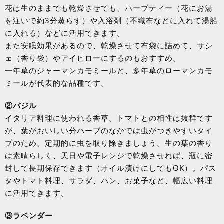
花は生のままでも乾燥させても、ハーブティー（花にお湯
を注いで約
3
分蒸らす）や入浴剤（不織布などに入れて湯船
に入れる）などに活用できます。
また安眠効果があるので、乾燥させて布袋に詰めて、サシ
ェ（香り袋）やアイピローにするのもおすすめ。
一年草のジャーマンカモミールと、多年草のローマンカモ
ミールが代表的な品種です。
②バジル
イタリア料理に使われる香草。トマトとの相性は抜群です
が、葉がおいしい分ハーブのなかでは虫がつきやすいタイ
プのため、定期的に虫を取り除きましょう。生の葉の香り
は素晴らしく、天日や電子レンジで乾燥させれば、瓶に密
封して長期保存できます（オイル漬けにしても
OK
）。パス
タやトマト料理、サラダ、パン、お菓子など、幅広い料理
に活用できます。
③ラベンダー