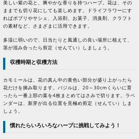
美しい紫の花と、爽やかな香りを持つハーブ。花は、その
ままでも切り花にしても楽しめます。ドライフラワーにす
ればポプリやサシェ、入浴剤、お菓子、消臭剤、クラフト
の素材など、さまざまに活用できます。
多湿に弱いので、日当たりと風通しの良い場所に植えて、
茎が混み合ったら剪定（せんてい）しましょう。
収穫時期と収穫方法
カモミールは、花の真ん中の黄色い部分が盛り上がったら
花だけを摘み取ります。バジルは、
20
～
30cm
くらいに育
ったら一番上部の葉を
4
枚まとめてはさみで切ります。ラベ
ンダーは、新芽が出る位置を見極め剪定（せんてい）しま
しょう。
慣れたらいろいろなハーブに挑戦してみよう！