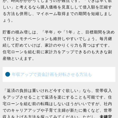
が、時間がかかってしまうのが難点です。「できば早く欲
しい」と考えるなら購入価格を見直しして借入額を圧縮す
る方法も併用し、マイホーム取得までの期間を短縮しまし
ょう。
貯蓄の積み増しは、「半年」や「1年」と、目標期間を決め
て行うとモチベーションも維持しやすいでしょう。毎月継
続して貯めていけば、家計のやりくり力も育つはずです。
住宅ローンを組む前に家計力をアップできるのも大きな副
産物といえます。
年収アップで資金計画を好転させる方法も
「返済の負担は重いけれど今すぐ欲しい」なら、世帯収入
をアップさせることで返済を楽にすることも可能です。住
宅ローンを組む前の転職はしないほうがいいですが、社内
でのキャリアアップや子育て主婦が新たに働くなど、世帯
収入を上げる方法を探ってみてください。ただし、
未確定