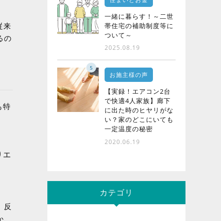
一緒に暮らす！～二世
従来
帯住宅の補助制度等に
ついて～
るの
2025.08.19
5
お施主様の声
【実録！エアコン2台
で快適4人家族】廊下
も特
に出た時のヒヤリがな
い？家のどこにいても
一定温度の秘密
2020.06.19
りエ
カテゴリ
。反
か、