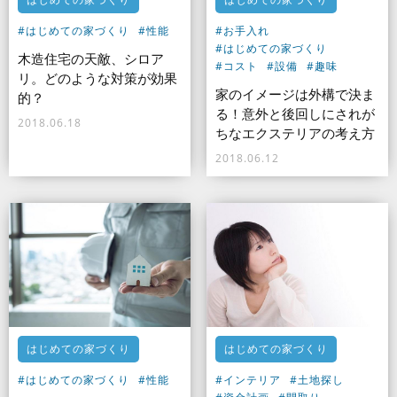
#はじめての家づくり
#性能
#お手入れ
#はじめての家づくり
木造住宅の天敵、シロア
#コスト
#設備
#趣味
リ。どのような対策が効果
家のイメージは外構で決ま
的？
る！意外と後回しにされが
2018.06.18
ちなエクステリアの考え方
2018.06.12
はじめての家づくり
はじめての家づくり
#はじめての家づくり
#性能
#インテリア
#土地探し