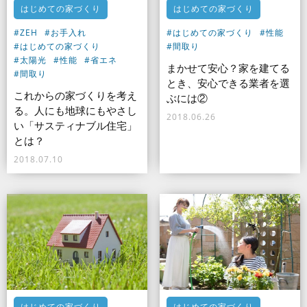
はじめての家づくり
はじめての家づくり
#ZEH
#お手入れ
#はじめての家づくり
#性能
#はじめての家づくり
#間取り
#太陽光
#性能
#省エネ
まかせて安心？家を建てる
#間取り
とき、安心できる業者を選
これからの家づくりを考え
ぶには②
る。人にも地球にもやさし
2018.06.26
い「サスティナブル住宅」
とは？
2018.07.10
はじめての家づくり
はじめての家づくり