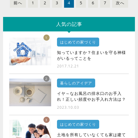
前
へ
1
2
3
4
5
6
7
次
へ
人気の記事
1
はじめての家づくり
知っていますか？住まいを守る神様
がいるってことを
2017.12.21
2
暮らしのアイデア
イヤ～なお風呂の排水口のお手入
れ！正しい頻度やお手入れ方法は？
2023.10.03
3
はじめての家づくり
土地を所有していなくても家は建て