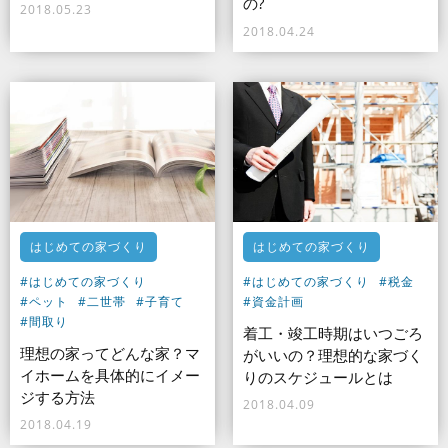
の?
2018.05.23
2018.04.24
はじめての家づくり
はじめての家づくり
#はじめての家づくり
#はじめての家づくり
#税金
#ペット
#二世帯
#子育て
#資金計画
#間取り
着工・竣工時期はいつごろ
理想の家ってどんな家？マ
がいいの？理想的な家づく
イホームを具体的にイメー
りのスケジュールとは
ジする方法
2018.04.09
2018.04.19