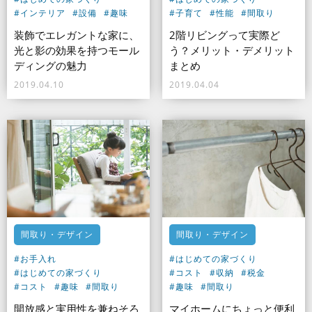
#インテリア
#設備
#趣味
#子育て
#性能
#間取り
装飾でエレガントな家に、
2階リビングって実際ど
光と影の効果を持つモール
う？メリット・デメリット
ディングの魅力
まとめ
2019.04.10
2019.04.04
間取り・デザイン
間取り・デザイン
#お手入れ
#はじめての家づくり
#はじめての家づくり
#コスト
#収納
#税金
#コスト
#趣味
#間取り
#趣味
#間取り
開放感と実用性を兼ねそろ
マイホームにちょっと便利