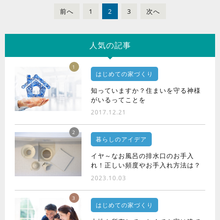
前
へ
1
2
3
次
へ
人気の記事
1
はじめての家づくり
知っていますか？住まいを守る神様
がいるってことを
2017.12.21
2
暮らしのアイデア
イヤ～なお風呂の排水口のお手入
れ！正しい頻度やお手入れ方法は？
2023.10.03
3
はじめての家づくり