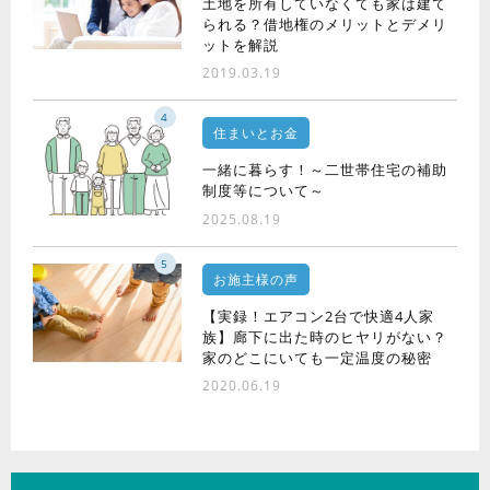
土地を所有していなくても家は建て
られる？借地権のメリットとデメリ
ットを解説
2019.03.19
4
住まいとお金
一緒に暮らす！～二世帯住宅の補助
制度等について～
2025.08.19
5
お施主様の声
【実録！エアコン2台で快適4人家
族】廊下に出た時のヒヤリがない？
家のどこにいても一定温度の秘密
2020.06.19