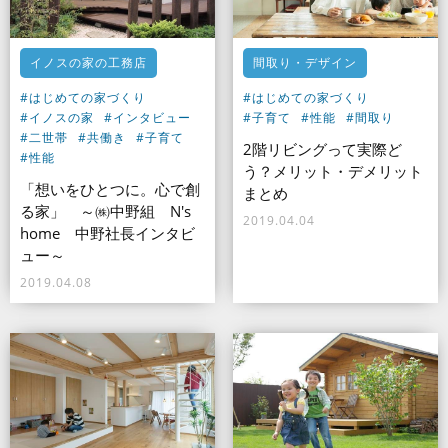
イノスの家の工務店
間取り・デザイン
#はじめての家づくり
#はじめての家づくり
#イノスの家
#インタビュー
#子育て
#性能
#間取り
#二世帯
#共働き
#子育て
2階リビングって実際ど
#性能
う？メリット・デメリット
「想いをひとつに。心で創
まとめ
る家」 ～㈱中野組 N's
2019.04.04
home 中野社長インタビ
ュー～
2019.04.08