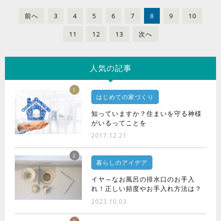
前
へ
3
4
5
6
7
8
9
10
11
12
13
次
へ
人気の記事
1
はじめての家づくり
知っていますか？住まいを守る神様
がいるってことを
2017.12.21
2
暮らしのアイデア
イヤ～なお風呂の排水口のお手入
れ！正しい頻度やお手入れ方法は？
2023.10.03