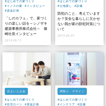
#はじめての家づくり
#はじめての家づくり
#イノスの家
#インタビュー
#土地探し
#設備
#資金計画
防犯のこと、考えています
「しのカフェ」で、家づく
か？安全な暮らしに欠かせ
りの楽しい話を～シノザキ
ない我が家の防犯対策につ
建築事務所株式会社～ 篠
いて
崎社長インタビュー
2019.06.07
2019.06.11
住まいとお金
間取り・デザイン
#はじめての家づくり
#はじめての家づくり
#住宅ローン
#資金計画
#インテリア
#設備