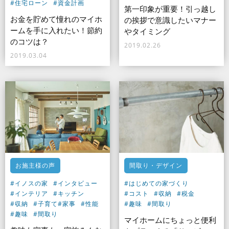
#住宅ローン
#資金計画
第一印象が重要！引っ越し
お金を貯めて憧れのマイホ
の挨拶で意識したいマナー
ームを手に入れたい！節約
やタイミング
のコツは？
2019.02.26
2019.03.04
お施主様の声
間取り・デザイン
#イノスの家
#インタビュー
#はじめての家づくり
#インテリア
#キッチン
#コスト
#収納
#税金
#収納
#子育て
#家事
#性能
#趣味
#間取り
#趣味
#間取り
マイホームにちょっと便利