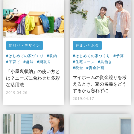
間取り・デザイン
住まいとお金
#はじめての家づくり
#収納
#はじめての家づくり
#予算
#子育て
#趣味
#間取り
#住宅ローン
#共働き
#税金
#資金計画
「小屋裏収納」の使い方と
マイホームの資金繰りを考
は？ニーズに合わせた多彩
えるとき、家の名義をどう
な活用法
するかも忘れずに
2019.04.26
2019.04.17