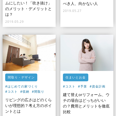
ムにしたい！「吹き抜け」
べき人、向かない人
のメリット・デメリットと
2019.05.27
は？
2019.05.29
間取り・デザイン
住まいとお金
#はじめての家づくり
#コスト
#予算
#資金計画
#コスト
#収納
#間取り
建て替えorリフォーム、ウ
リビングの広さはどのくら
チの場合はどっちがいい
いが理想的？考え方のポイ
の？費用とメリットを徹底
ントとは
比較