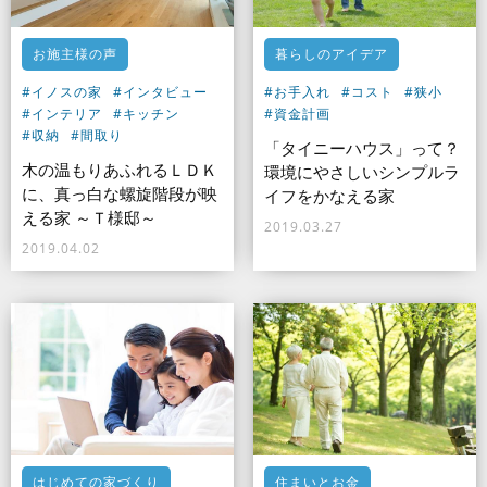
お施主様の声
暮らしのアイデア
#イノスの家
#インタビュー
#お手入れ
#コスト
#狭小
#インテリア
#キッチン
#資金計画
#収納
#間取り
「タイニーハウス」って？
木の温もりあふれるＬＤＫ
環境にやさしいシンプルラ
に、真っ白な螺旋階段が映
イフをかなえる家
える家 ～Ｔ様邸～
2019.03.27
2019.04.02
はじめての家づくり
住まいとお金