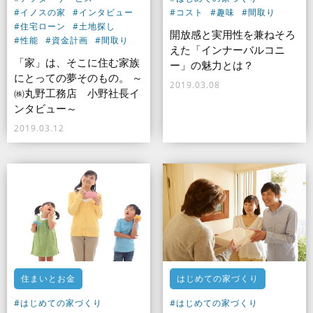
#イノスの家
#インタビュー
#コスト
#趣味
#間取り
#住宅ローン
#土地探し
開放感と実用性を兼ねそろ
#性能
#資金計画
#間取り
えた「インナーバルコニ
「家」は、そこに住む家族
ー」の魅力とは？
にとっての夢そのもの。 ～
2019.03.08
㈱丸野工務店 小野社長イ
ンタビュー～
2019.03.12
住まいとお金
はじめての家づくり
#はじめての家づくり
#はじめての家づくり