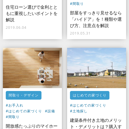
#間取り
住宅ローン選びで金利とと
部屋をすっきり見せるなら
もに重視したいポイントを
「ハイドア」を！種類や選
解説
び方、注意点を解説
2019.06.04
2019.05.31
間取り・デザイン
はじめての家づくり
#お手入れ
#はじめての家づくり
#はじめての家づくり
#設備
#土地探し
#間取り
建築条件付き土地のメリッ
開放感たっぷりのマイホー
ト・デメリットは？購入す