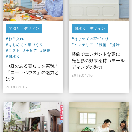
間取り・デザイン
間取り・デザイン
#お手入れ
#はじめての家づくり
#はじめての家づくり
#インテリア
#設備
#趣味
#コスト
#子育て
#趣味
装飾でエレガントな家に、
#間取り
光と影の効果を持つモール
中庭のある暮らしを実現！
ディングの魅力
「コートハウス」の魅力と
2019.04.10
は？
2019.04.15