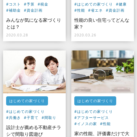
#コスト
#予算
#税金
#はじめての家づくり
#健康
#補助金
#資金計画
#性能
#省エネ
#資金計画
みんなが気になる家づくり
性能の良い住宅ってどんな
とは？
家？
2020.03.28
2020.03.26
はじめての家づくり
はじめての家づくり
#はじめての家づくり
#はじめての家づくり
#共働き
#子育て
#間取り
#アフターサービス
#イノスの家
#性能
設計士が薦める不動産チラ
家の性能、評価書だけで大
シで間取り図遊び