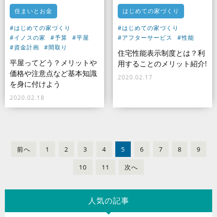
住まいとお金
はじめての家づくり
#はじめての家づくり
#はじめての家づくり
#イノスの家
#予算
#平屋
#アフターサービス
#性能
#資金計画
#間取り
住宅性能表示制度とは？利
平屋ってどう？メリットや
用することのメリット紹介!
価格や注意点など基本知識
2020.02.17
を身に付けよう
2020.02.18
前
へ
1
2
3
4
5
6
7
8
9
10
11
次
へ
人気の記事