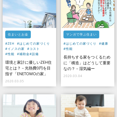
住まいとお金
マンガで学ぶ住まい
#ZEH
#はじめての家づくり
#はじめての家づくり
#健康
#イノスの家
#コスト
#性能
#性能
#補助金
#設備
長持ちする家をつくるため
環境と家計に優しいZEH住
に「構造」はどうして重要
宅とは？－光熱費0円を目
なの？－湿気編ー
指す「ENETOMOの家」
2020.03.04
2020.03.05