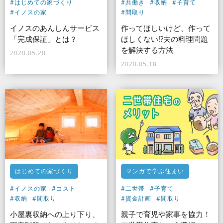
#はじめての家づくり
#共働き
#収納
#子育て
#イノスの家
#間取り
イノスのあんしんサービス
作ってほしいけど、作って
「完成保証」とは？
ほしくない!?夫の料理問題
を解決する方法
2020.05.20
2020.05.18
はじめての家づくり
マンガで学ぶ住まい
#イノスの家
#コスト
#二世帯
#子育て
#収納
#間取り
#資金計画
#間取り
小屋裏収納への上り下り、
親子で育児や家事を協力！