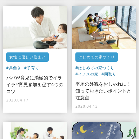
女性に優しい住まい
はじめての家づくり
#共働き
#子育て
#はじめての家づくり
#イノスの家
#間取り
パパが育児に消極的でイラ
平屋の外観をおしゃれに！
イラ!?育児参加を促す4つの
知っておきたいポイントと
コツ
注意点
2020.04.17
2020.04.13