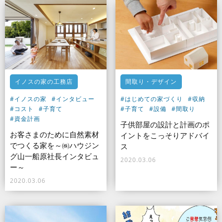
イノスの家の工務店
間取り・デザイン
#イノスの家
#インタビュー
#はじめての家づくり
#収納
#コスト
#子育て
#子育て
#設備
#間取り
#資金計画
子供部屋の設計と計画のポ
お客さまのために自然素材
イントをこっそりアドバイ
でつくる家を～㈱ハウジン
ス
グ山一船原社長インタビュ
2020.03.06
ー～
2020.03.06