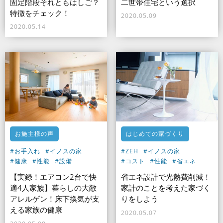
固定階段それともはしご？
二世帯住宅という選択
特徴をチェック！
2020.05.09
2020.05.14
お施主様の声
はじめての家づくり
#お手入れ
#イノスの家
#ZEH
#イノスの家
#健康
#性能
#設備
#コスト
#性能
#省エネ
【実録！エアコン2台で快
省エネ設計で光熱費削減！
適4人家族】暮らしの大敵
家計のことを考えた家づく
アレルゲン！床下換気が支
りをしよう
える家族の健康
2020.05.07