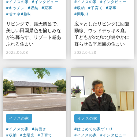
#イノスの家
#インタビュー
#イノスの家
#インタビュー
#キッチン
#収納
#家事
#収納
#子育て
#家事
#省エネ
#趣味
#間取り
リビングで、露天風呂で。
広々としたリビングに回遊
美しい田園景色を愉しみな
動線、ウッドデッキ＆庭。
がら暮らす、リゾート感あ
子どもがのびのび健やかに
ふれる住まい
暮らせる平屋風の住まい
2022.06.08
2022.04.28
イノスの家
イノスの家
#イノスの家
#共働き
#はじめての家づくり
#収納
#太陽光
#子育て
#イノスの家
#インタビュー