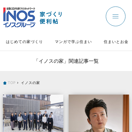
はじめての家づくり
マンガで学ぶ住まい
住まいとお金
「イノスの家」関連記事一覧
TOP
イノスの家